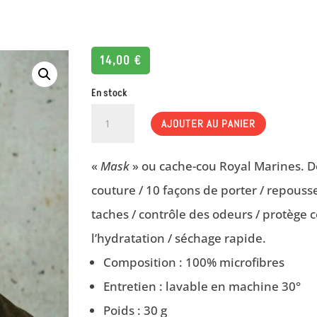
14,00
€
En stock
QUANTITÉ
AJOUTER AU PANIER
DE
ROYAL
«
Mask
» ou cache-cou Royal Marines. Do
MARINES
couture / 10 façons de porter / repousse
taches / contrôle des odeurs / protège c
l’hydratation / séchage rapide.
Composition : 100% microfibres
Entretien : lavable en machine 30°
Poids : 30 g