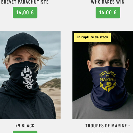
BREVET PARACHUTISTE
WHO DARES WIN
14,00
€
14,00
€
En rupture de stock
K9 BLACK
TROUPES DE MARINE –