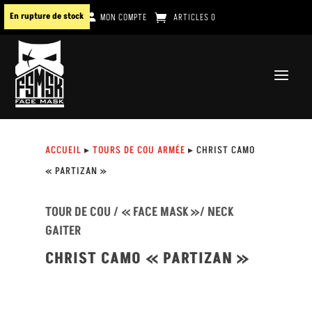
En rupture de stock
MON COMPTE
ARTICLES 0
ACCUEIL
▸
TOURS DE COU ARMÉE
▸ CHRIST CAMO
« PARTIZAN »
TOUR DE COU / « FACE MASK »/ NECK
GAITER
CHRIST CAMO « PARTIZAN »