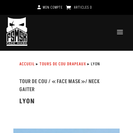
MON COMPTE
ARTICLES 0
ACCUEIL
▸
TOURS DE COU DRAPEAUX
▸ LYON
TOUR DE COU / « FACE MASK »/ NECK
GAITER
LYON